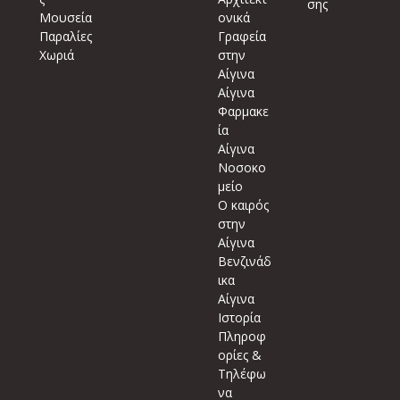
σης
Μουσεία
ονικά
Παραλίες
Γραφεία
Χωριά
στην
Αίγινα
Αίγινα
Φαρμακε
ία
Αίγινα
Νοσοκο
μείο
Ο καιρός
στην
Αίγινα
Βενζινάδ
ικα
Αίγινα
Ιστορία
Πληροφ
ορίες &
Τηλέφω
να