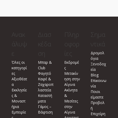
Ανακ
Διασ
Πληρ
Σημα
άλυψ
κέδα
οφορ
ντικά
ε
ση
ίες
Δρομολ
όγια
Όλες οι
Μπαρ &
Εκδρομέ
Ξενοδοχ
κατηγορί
Club
ς
εία
ες
Φαγητό
Μετακίν
Blog
Αξιοθέατ
Καφέ &
ηση στην
Επικοινω
α
Ζαχαροπ
Αίγινα
νία
Εκκλησίε
λαστεία
Ακίνητα
Ποιοι
ς &
Καταστή
&
είμαστε
Μοναστ
ματα
Μεσίτες
Προβολ
ήρια
Γάμος –
στην
ή
Εμπειρίε
Βάφτιση
Αίγινα
Επιχείρη
ς
Αρχιτεκτ