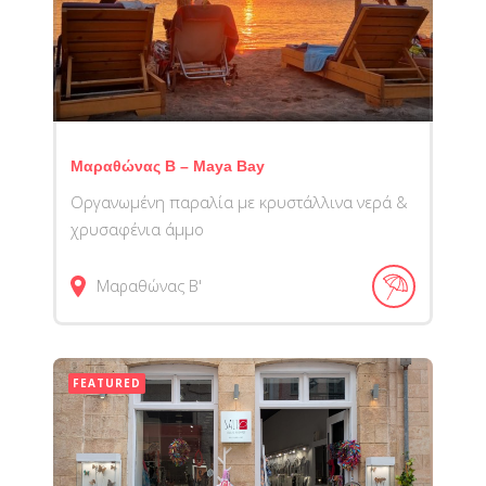
Μαραθώνας Β – Maya Bay
Οργανωμένη παραλία με κρυστάλλινα νερά &
χρυσαφένια άμμο
Μαραθώνας Β'
FEATURED