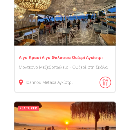
Λίγο Κρασί Λίγο Θάλασσα Ουζερί Αγκίστρι
Μοντέρνο Μεζεδοπωλείο - Ουζερί στη Σκάλα
Ioannou Metaxa
Αγκίστρι
FEATURED