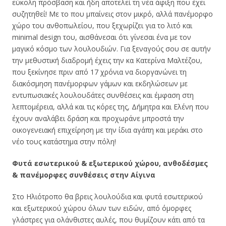
εύκολη πρόσβαση και ήδη αποτελεί τη νέα άφιξη που έχει
συζητηθεί! Με το που μπαίνεις στον μικρό, αλλά πανέμορφο
χώρο του ανθοπωλείου, που ξεχωρίζει για το λιτό και
minimal design του, αισθάνεσαι ότι γίνεσαι ένα με τον
μαγικό κόσμο των λουλουδιών. Για ξεναγούς σου σε αυτήν
την μεθυστική διαδρομή έχεις την κα Κατερίνα Μαλτέζου,
που ξεκίνησε πριν από 17 χρόνια να διοργανώνει τη
διακόσμηση πανέμορφων γάμων και εκδηλώσεων με
εντυπωσιακές λουλουδάτες συνθέσεις και έμφαση στη
λεπτομέρεια, αλλά και τις κόρες της, Δήμητρα και Ελένη που
έχουν αναλάβει δράση και προχωράνε μπροστά την
οικογενειακή επιχείρηση με την ίδια αγάπη και μεράκι στο
νέο τους κατάστημα στην πόλη!
Φυτά εσωτερικού & εξωτερικού χώρου, ανθοδέσμες
& πανέμορφες συνθέσεις στην Αίγινα
Στο Ηλιότροπο θα βρεις λουλούδια και φυτά εσωτερικού
και εξωτερικού χώρου όλων των ειδών, από όμορφες
γλάστρες γ
ια ολάνθιστες αυλές, που θυμίζουν κάτι από τα