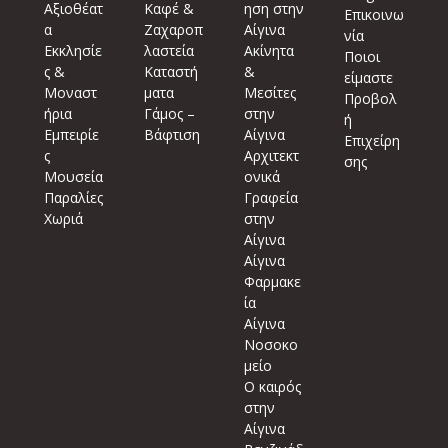
Αξιοθέατ
Καφέ &
ηση στην
Επικοινω
α
Ζαχαροπ
Αίγινα
νία
Εκκλησίε
λαστεία
Ακίνητα
Ποιοι
ς &
Καταστή
&
είμαστε
Μοναστ
ματα
Μεσίτες
Προβολ
ήρια
Γάμος –
στην
ή
Εμπειρίε
Βάφτιση
Αίγινα
Επιχείρη
ς
Αρχιτεκτ
σης
Μουσεία
ονικά
Παραλίες
Γραφεία
Χωριά
στην
Αίγινα
Αίγινα
Φαρμακε
ία
Αίγινα
Νοσοκο
μείο
Ο καιρός
στην
Αίγινα