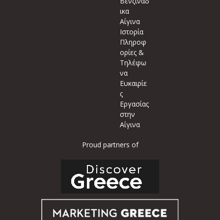
Βενζινάδ
ικα
Αίγινα
Ιστορία
Πληροφ
ορίες &
Τηλέφω
να
Ευκαιρίε
ς
Εργασίας
στην
Αίγινα
Proud partners of