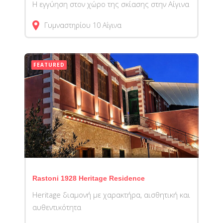
Η εγγύηση στον χώρο της σκίασης στην Αίγινα
Γυμναστηρίου 10
Αίγινα
FEATURED
Rastoni 1928 Heritage Residence
Heritage διαμονή με χαρακτήρα, αισθητική και
αυθεντικότητα