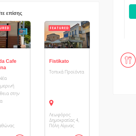
ίτε επίσης
URED
FEATURED
da Cafe
Fistikato
ina
Τοπικά Προϊόντα
Νέα
μερινή
θεια στην
να
Λεωφόρος
Δημοκρατίας 4,
αθώνας
Πόλη Αίγινας