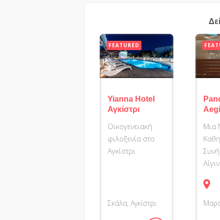
Δε
FEATURED
FEAT
Yianna Hotel
Pan
Αγκίστρι
Aeg
Οικογενειακή
Μια 
φιλοξενία στο
Καθη
Αγκίστρι
Συνή
Αίγι
Σκάλα, Αγκίστρι
Μαρ