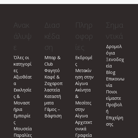
Ανακ
Διασ
Πληρ
Σημα
άλυψ
κέδα
οφορ
ντικά
ε
ση
ίες
Δρομολ
όγια
Όλες οι
Μπαρ &
Εκδρομέ
Ξενοδοχ
κατηγορί
Club
ς
εία
ες
Φαγητό
Μετακίν
Blog
Αξιοθέατ
Καφέ &
ηση στην
Επικοινω
α
Ζαχαροπ
Αίγινα
νία
Εκκλησίε
λαστεία
Ακίνητα
Ποιοι
ς &
Καταστή
&
είμαστε
Μοναστ
ματα
Μεσίτες
Προβολ
ήρια
Γάμος –
στην
ή
Εμπειρίε
Βάφτιση
Αίγινα
Επιχείρη
ς
Αρχιτεκτ
σης
Μουσεία
ονικά
Παραλίες
Γραφεία