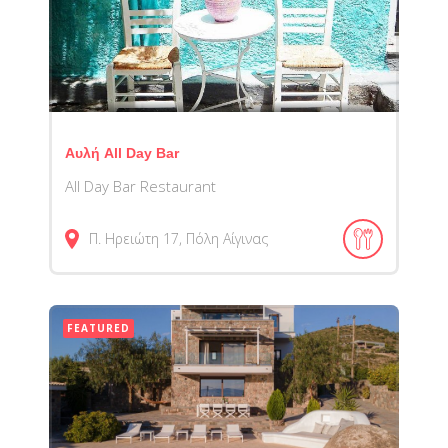
Αυλή All Day Bar
All Day Bar Restaurant
Π. Ηρειώτη 17, Πόλη Αίγινας
FEATURED