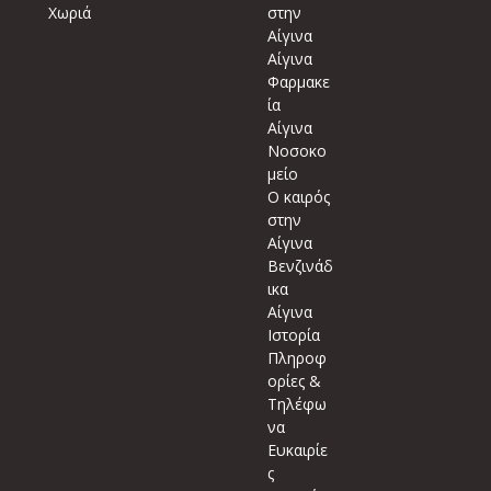
Χωριά
στην
Αίγινα
Αίγινα
Φαρμακε
ία
Αίγινα
Νοσοκο
μείο
Ο καιρός
στην
Αίγινα
Βενζινάδ
ικα
Αίγινα
Ιστορία
Πληροφ
ορίες &
Τηλέφω
να
Ευκαιρίε
ς