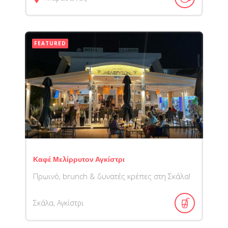
FEATURED
Καφέ Μελίρρυτον Αγκίστρι
Πρωινό, brunch & δυνατές κρέπες στη Σκάλα!
Σκάλα, Αγκίστρι