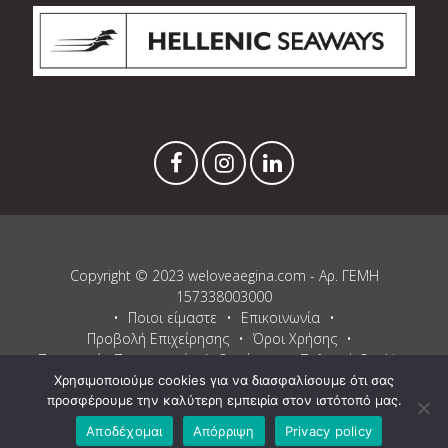
Copyright © 2023 weloveaegina.com - Αρ. ΓΕΜΗ
157338003000
Ποιοι είμαστε
Επικοινωνία
Προβολή Επιχείρησης
Όροι Χρήσης
Προστασία Προσωπικών Δεδομένων
Πολιτική Cookies
Χρησιμοποιούμε cookies για να διασφαλίσουμε ότι σας
Proudly powered by WordPress
and
Listable
by
Pixelgrade
.
προσφέρουμε την καλύτερη εμπειρία στον ιστότοπό μας.
Αποδέχομαι
Απόρριψη
Privacy policy