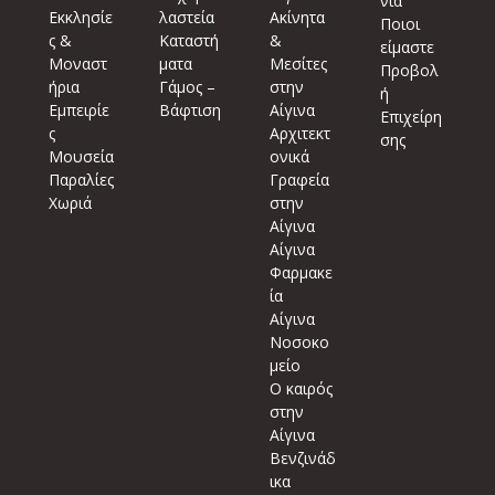
νία
Εκκλησίε
λαστεία
Ακίνητα
Ποιοι
ς &
Καταστή
&
είμαστε
Μοναστ
ματα
Μεσίτες
Προβολ
ήρια
Γάμος –
στην
ή
Εμπειρίε
Βάφτιση
Αίγινα
Επιχείρη
ς
Αρχιτεκτ
σης
Μουσεία
ονικά
Παραλίες
Γραφεία
Χωριά
στην
Αίγινα
Αίγινα
Φαρμακε
ία
Αίγινα
Νοσοκο
μείο
Ο καιρός
στην
Αίγινα
Βενζινάδ
ικα