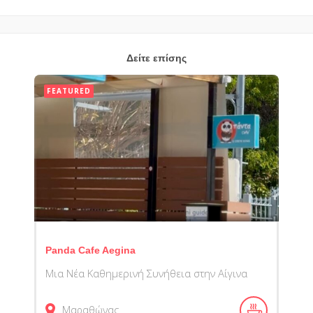
Δείτε επίσης
FEATURED
Panda Cafe Aegina
Μια Νέα Καθημερινή Συνήθεια στην Αίγινα
Μαραθώνας