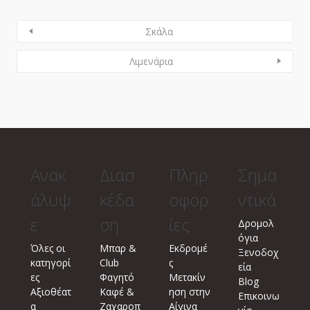
Σκάλα
Λιμενάρια
Ανακ
Διασ
Πληρ
Σημα
άλυψ
κέδα
οφορ
ντικά
ε
ση
ίες
Δρομολ
όγια
Όλες οι
Μπαρ &
Εκδρομέ
Ξενοδοχ
κατηγορί
Club
ς
εία
ες
Φαγητό
Μετακίν
Blog
Αξιοθέατ
Καφέ &
ηση στην
Επικοινω
α
Ζαχαροπ
Αίγινα