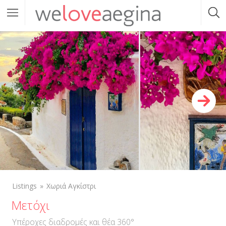
Listings
Χωριά Αγκίστρι
Μετόχι
Υπέροχες διαδρομές και θέα 360°