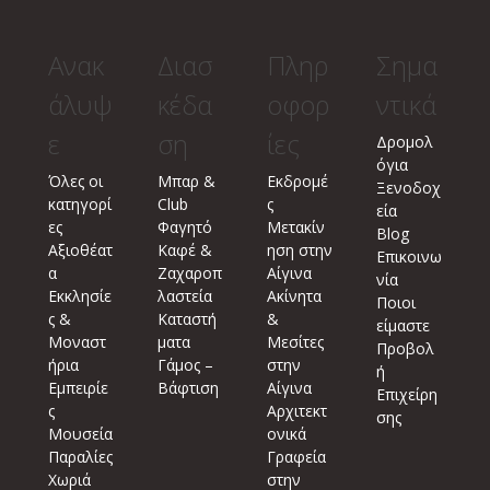
Ανακ
Διασ
Πληρ
Σημα
άλυψ
κέδα
οφορ
ντικά
ε
ση
ίες
Δρομολ
όγια
Όλες οι
Μπαρ &
Εκδρομέ
Ξενοδοχ
κατηγορί
Club
ς
εία
ες
Φαγητό
Μετακίν
Blog
Αξιοθέατ
Καφέ &
ηση στην
Επικοινω
α
Ζαχαροπ
Αίγινα
νία
Εκκλησίε
λαστεία
Ακίνητα
Ποιοι
ς &
Καταστή
&
είμαστε
Μοναστ
ματα
Μεσίτες
Προβολ
ήρια
Γάμος –
στην
ή
Εμπειρίε
Βάφτιση
Αίγινα
Επιχείρη
ς
Αρχιτεκτ
σης
Μουσεία
ονικά
Παραλίες
Γραφεία
Χωριά
στην