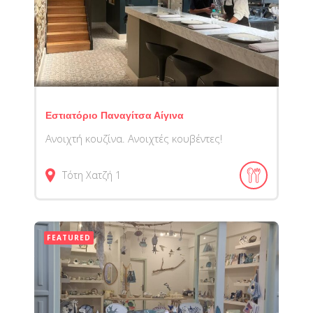
Εστιατόριο Παναγίτσα Αίγινα
Ανοιχτή κουζίνα. Ανοιχτές κουβέντες!
Τότη Χατζή 1
FEATURED