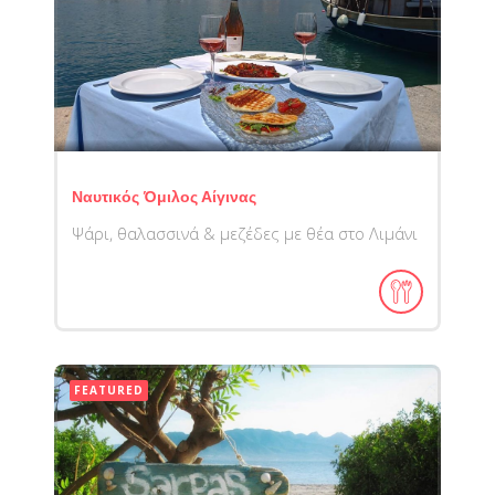
Ναυτικός Όμιλος Αίγινας
Ψάρι, θαλασσινά & μεζέδες με θέα στο Λιμάνι
FEATURED