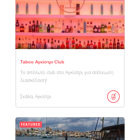
Taboo Αγκίστρι Club
Το απόλυτο club στο Αγκίστρι για ατέλειωτη
διασκέδαση!
Σκάλα, Αγκίστρι
FEATURED