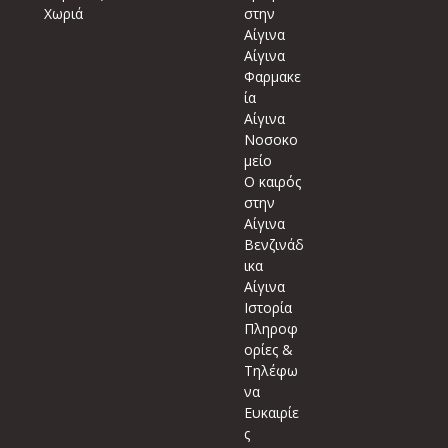
Χωριά
στην
Αίγινα
Αίγινα
Φαρμακε
ία
Αίγινα
Νοσοκο
μείο
Ο καιρός
στην
Αίγινα
Βενζινάδ
ικα
Αίγινα
Ιστορία
Πληροφ
ορίες &
Τηλέφω
να
Ευκαιρίε
ς