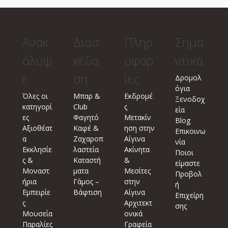
Ανακ
Διασ
Πληρ
Σημα
άλυψ
κέδα
οφορ
ντικά
ε
ση
ίες
Δρομολ
όγια
Όλες οι
Μπαρ &
Εκδρομέ
Ξενοδοχ
κατηγορί
Club
ς
εία
ες
Φαγητό
Μετακίν
Blog
Αξιοθέατ
Καφέ &
ηση στην
Επικοινω
α
Ζαχαροπ
Αίγινα
νία
Εκκλησίε
λαστεία
Ακίνητα
Ποιοι
ς &
Καταστή
&
είμαστε
Μοναστ
ματα
Μεσίτες
Προβολ
ήρια
Γάμος –
στην
ή
Εμπειρίε
Βάφτιση
Αίγινα
Επιχείρη
ς
Αρχιτεκτ
σης
Μουσεία
ονικά
Παραλίες
Γραφεία