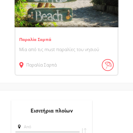
Παραλία Σαρπά
Μία από τις must παραλίες του νησιού
Παραλία Σαρπά