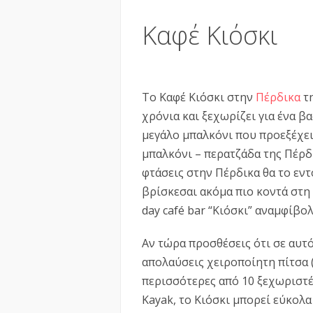
Καφέ Κιόσκι
Το Καφέ Κιόσκι στην
Πέρδικα
τη
χρόνια και ξεχωρίζει για ένα β
μεγάλο μπαλκόνι που προεξέχε
μπαλκόνι – περατζάδα της Πέρδ
φτάσεις στην Πέρδικα θα το εντ
βρίσκεσαι ακόμα πιο κοντά στη θ
day café bar “Κιόσκι” αναμφίβολ
Αν τώρα προσθέσεις ότι σε αυτό 
απολαύσεις χειροποίητη πίτσα (
περισσότερες από 10 ξεχωριστέ
Kayak, το Κιόσκι μπορεί εύκολα 