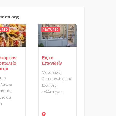
ίτε επίσης
URED
FEATURED
οκομείον
Εις το
οπωλείο
Επανιδείν
στρι
Μοναδικές
ιμο
δημιουργίες από
λάκι &
Έλληνες
αστικές
καλλιτέχνες
δες στη
α