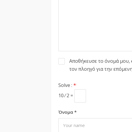
Αποθήκευσε το όνομά μου, e
τον πλοηγό για την επόμεν
Solve :
*
10 ⁄ 2 =
Όνομα
*