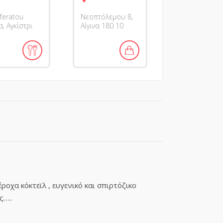
eratou
Νεοπτόλεμου 8,
, Αγκίστρι
Αίγινα 180 10
ροχα κόκτεϊλ , ευγενικό και σπιρτόζικο
ς…..