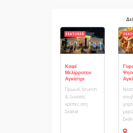
Δε
FEATURED
FEAT
Καφέ
Γυρ
Μελίρρυτον
Ψητ
Αγκίστρι
Αγκί
Πρωινό, brunch
Νόστ
& δυνατές
σουβ
κρέπες στη
χορτ
Σκάλα!
μερί
Σκάλ