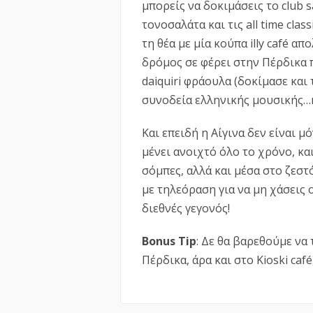
μπορείς να δοκιμάσεις το club s
τονοσαλάτα και τις all time clas
τη θέα με μία κούπα illy café α
δρόμος σε φέρει στην Πέρδικα πι
daiquiri φράουλα (δοκίμασε και 
συνοδεία ελληνικής μουσικής…κ
Και επειδή η Αίγινα δεν είναι μό
μένει ανοιχτό όλο το χρόνο, κα
σόμπες, αλλά και μέσα στο ζεστ
με τηλεόραση για να μη χάσεις 
διεθνές γεγονός!
Bonus Tip
: Δε θα βαρεθούμε να 
Πέρδικα, άρα και στο Kioski café