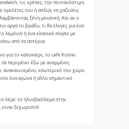
andwich, τις κρέπες, την πεντανόστιμη
sic ομελέτες του ή απλώς να χαζεύεις
πολαμβάνοντας ξένη μουσική. Και αν ο
ο αργά το βράδυ, τι θα έλεγες για ένα
το λεμόνι!) ή ένα κλασικό mojito με
άτω από τα αστέρια;
νο για το καλοκαίρι, το café Κιόσκι
ι σε περιμένει έξω με αναμμένες
ό, ανακαινισμένο, εσωτερικό του χώρο
ούτε ένα αγώνα ή άλλο σημαντικό
το λέμε: το ηλιοβασίλεμα στην
, είναι ξεχωριστό!