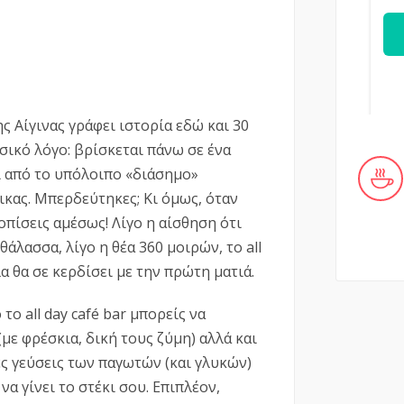
ς Αίγινας γράφει ιστορία εδώ και 30
ασικό λόγο: βρίσκεται πάνω σε ένα
ι από το υπόλοιπο «διάσημο»
ικας. Μπερδεύτηκες; Κι όμως, όταν
οπίσεις αμέσως! Λίγο η αίσθηση ότι
άλασσα, λίγο η θέα 360 μοιρών, το all
α θα σε κερδίσει με την πρώτη ματιά.
το all day café bar μπορείς να
με φρέσκια, δική τους ζύμη) αλλά και
ς γεύσεις των παγωτών (και γλυκών)
να γίνει το στέκι σου. Επιπλέον,