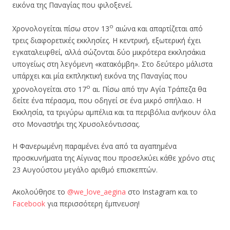
εικόνα της Παναγίας που φιλοξενεί.
ο
Χρονολογείται πίσω στον 13
αιώνα και απαρτίζεται από
τρεις διαφορετικές εκκλησίες. Η κεντρική, εξωτερική έχει
εγκαταλειφθεί, αλλά σώζονται δύο μικρότερα εκκλησάκια
υπογείως στη λεγόμενη «κατακόμβη». Στο δεύτερο μάλιστα
υπάρχει και μία εκπληκτική εικόνα της Παναγίας που
ο
χρονολογείται στο 17
αι. Πίσω από την Αγία Τράπεζα θα
δείτε ένα πέρασμα, που οδηγεί σε ένα μικρό σπήλαιο. Η
Εκκλησία, τα τριγύρω αμπέλια και τα περιβόλια ανήκουν όλα
στο Μοναστήρι της Χρυσολεόντισσας.
Η Φανερωμένη παραμένει ένα από τα αγαπημένα
προσκυνήματα της Αίγινας που προσελκύει κάθε χρόνο στις
23 Αυγούστου μεγάλο αριθμό επισκεπτών.
Ακολούθησε το
@we_love_aegina
στο Instagram και το
Facebook
για περισσότερη έμπνευση!