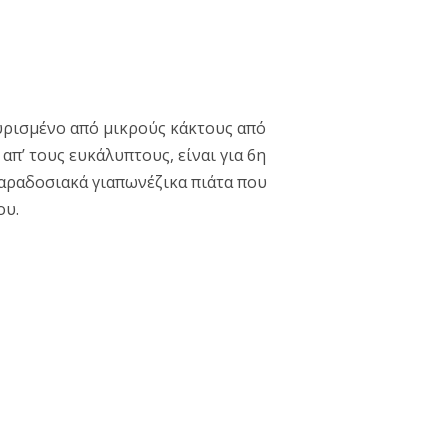
γυρισμένο από μικρούς κάκτους από
απ’ τους ευκάλυπτους, είναι για 6η
παραδοσιακά γιαπωνέζικα πιάτα που
ου.