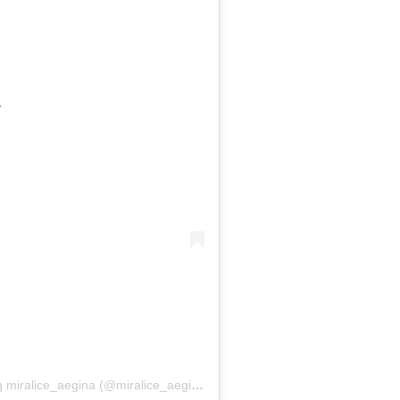
.
Η δημοσίευση κοινοποιήθηκε από το χρήστη miralice_aegina (@miralice_aegina)