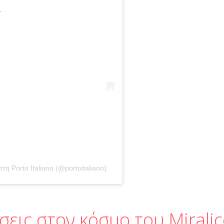
.
η Porto Italiano (@portoitaliano)
εις στον κόσμο του Miralic