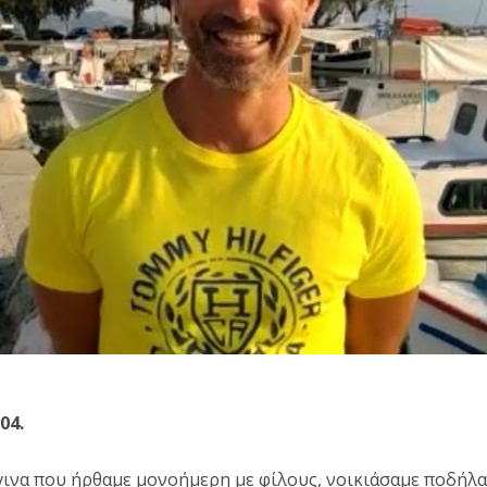
04.
ινα που ήρθαμε μονοήμερη με φίλους, νοικιάσαμε ποδήλα