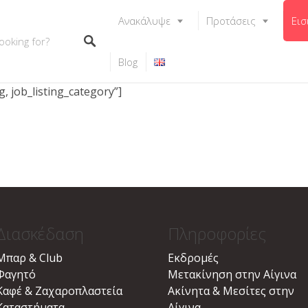
Ανακάλυψε
Προτάσεις
Εισ
Blog
, job_listing_category”]
Διασκέδαση
Πληροφορίες
Μπαρ & Club
Εκδρομές
Φαγητό
Μετακίνηση στην Αίγινα
Καφέ & Ζαχαροπλαστεία
Ακίνητα & Μεσίτες στην
Καταστήματα
Αίγινα