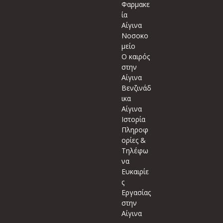
Φαρμακε
ία
Αίγινα
Νοσοκο
μείο
Ο καιρός
στην
Αίγινα
Βενζινάδ
ικα
Αίγινα
Ιστορία
Πληροφ
ορίες &
Τηλέφω
να
Ευκαιρίε
ς
Εργασίας
στην
Αίγινα