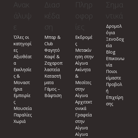
Ανακ
Διασ
Πληρ
Σημα
άλυψ
κέδα
οφορ
ντικά
ε
ση
ίες
Δρομολ
όγια
Όλες οι
Μπαρ &
Εκδρομέ
Ξενοδοχ
κατηγορί
Club
ς
εία
ες
Φαγητό
Μετακίν
Blog
Αξιοθέατ
Καφέ &
ηση στην
Επικοινω
α
Ζαχαροπ
Αίγινα
νία
Εκκλησίε
λαστεία
Ακίνητα
Ποιοι
ς &
Καταστή
&
είμαστε
Μοναστ
ματα
Μεσίτες
Προβολ
ήρια
Γάμος –
στην
ή
Εμπειρίε
Βάφτιση
Αίγινα
Επιχείρη
ς
Αρχιτεκτ
σης
Μουσεία
ονικά
Παραλίες
Γραφεία
Χωριά
στην
Αίγινα
Αίγινα