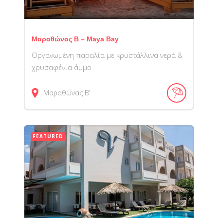
Μαραθώνας Β – Maya Bay
Οργανωμένη παραλία με κρυστάλλινα νερά &
χρυσαφένια άμμο
Μαραθώνας Β'
FEATURED