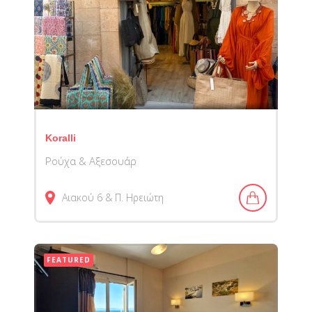
Koralli
Ρούχα & Αξεσουάρ
Αιακού 6 & Π. Ηρειώτη
FEATURED