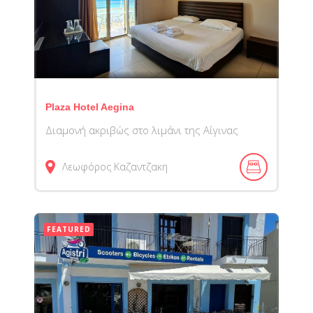
Plaza Hotel Aegina
Διαμονή ακριβώς στο λιμάνι της Αίγινας
Λεωφόρος Καζαντζακη
FEATURED