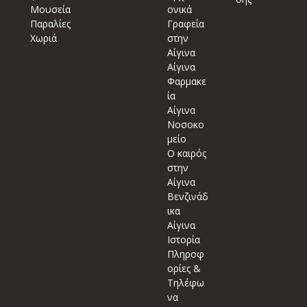
Μουσεία
ονικά
Παραλίες
Γραφεία
Χωριά
στην
Αίγινα
Αίγινα
Φαρμακε
ία
Αίγινα
Νοσοκο
μείο
Ο καιρός
στην
Αίγινα
Βενζινάδ
ικα
Αίγινα
Ιστορία
Πληροφ
ορίες &
Τηλέφω
να