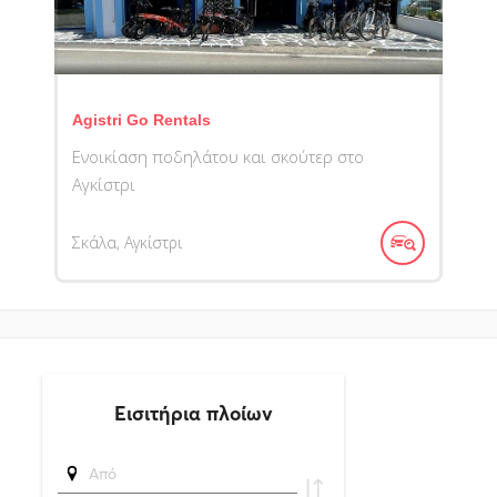
Agistri Go Rentals
Ενοικίαση ποδηλάτου και σκούτερ στο
Αγκίστρι
Σκάλα, Αγκίστρι