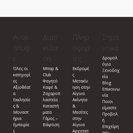
Ανακ
Διασ
Πληρ
Σημα
άλυψ
κέδα
οφορ
ντικά
ε
ση
ίες
Δρομολ
όγια
Όλες οι
Μπαρ &
Εκδρομέ
Ξενοδοχ
κατηγορί
Club
ς
εία
ες
Φαγητό
Μετακίν
Blog
Αξιοθέατ
Καφέ &
ηση στην
Επικοινω
α
Ζαχαροπ
Αίγινα
νία
Εκκλησίε
λαστεία
Ακίνητα
Ποιοι
ς &
Καταστή
&
είμαστε
Μοναστ
ματα
Μεσίτες
Προβολ
ήρια
Γάμος –
στην
ή
Εμπειρίε
Βάφτιση
Αίγινα
Επιχείρη
ς
Αρχιτεκτ
σης