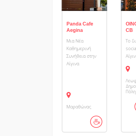
Panda Cafe
ΟΙΝ
Aegina
CB
Μια Νέα
Tο δ
Καθημερινή
socia
Συνήθεια στην
Αίγιν
Αίγινα
Λεω
Δημο
Πόλη
Μαραθώνας