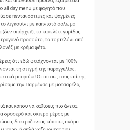
ωί και απόλαυσε πρωινό, εξαιρετικά
νο all day menu με φαγητό που
ία σε πεντανόστιμες και ψαγμένες
 το λιγκουίνι µε καπνιστό σολωμό,
 (δεν υπάρχει!), το καπελέτι γαρίδας
 τραγανό προσούτο, το τορτελόνι από
ολονέζ με κρέμα φέτα.
ξέρεις ότι εδώ φτιάχνονται με 100%
ονται τη στιγμή της παραγγελίας,
στικό μπιφτέκι! Οι πίτσες τους επίσης
ωρίσαμε την Παρμένσε με μοτσαρέλα,
ά και κάπου να καθίσεις πιο άνετα,
α δροσερό και σκιερό μέρος με
ρώσεις δοκιμάζοντας κάποιες ακόμα
ου Ocean, ή απλά χαζεύοντας την