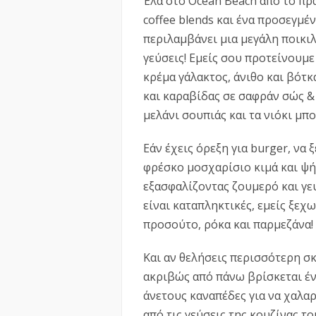
Έλα στο Ocean Βeach από το πρ
coffee blends και ένα προσεγμέ
περιλαμβάνει μια μεγάλη ποικιλ
γεύσεις! Εμείς σου προτείνουμε
κρέμα γάλακτος, άνιθο και βότκα
και καραβίδας σε σαφράν σώς &
μελάνι σουπιάς και τα νιόκι μπ
Εάν έχεις όρεξη για burger, να 
φρέσκο μοσχαρίσιο κιμά και ψήν
εξασφαλίζοντας ζουμερό και γευ
είναι καταπληκτικές, εμείς ξεχ
προσούτο, ρόκα και παρμεζάνα!
Και αν θελήσεις περισσότερη σκι
ακριβώς από πάνω βρίσκεται έν
άνετους καναπέδες για να χαλα
από τις γεύσεις της κουζίνας τ