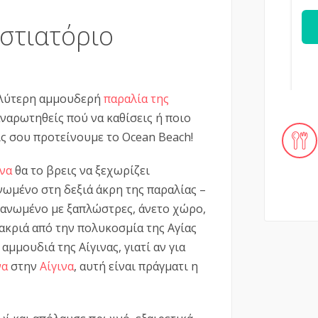
στιατόριο
γαλύτερη αμμουδερή
παραλία της
 αναρωτηθείς πού να καθίσεις ή ποιο
ίς σου προτείνουμε το Ocean Beach!
να
θα το βρεις να ξεχωρίζει
νωμένο στη δεξιά άκρη της παραλίας –
γανωμένο με ξαπλώστρες, άνετο χώρο,
ακριά από την πολυκοσμία της Αγίας
αμμουδιά της Αίγινας, γιατί αν για
να
στην
Αίγινα
, αυτή είναι πράγματι η