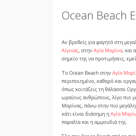
Ocean Beach Ε
Αν βρεθείς για φαγητό στη με
Αίγινας
, στην
Αγία Μαρίνα
, και
σημείο της να προτιμήσεις, εμε
Το Ocean Βeach στην
Αγία Μαρί
περιποιημένο, καθαρό και οργα
όπως κοιτάζεις τη θάλασσα. Ορ
ωραίους ανθρώπους, λίγο πιο μ
Μαρίνας, πάνω στην πιο μεγάλη 
κάτι είναι διάσημη η
Αγία Μαρί
παραλία και η αμμουδιά της.