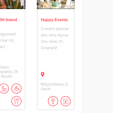
ΟΗ Island
Happy Events
Ο event planner
ιαχρονικό
σου στην Αίγινα
l bar της
που κάνει τη
ας!
διαφορά!
φόρος
κρατίας 29,
 Αίγινας
Μητροπόλεως
6
Αίγινα