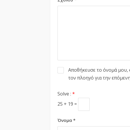
Αποθήκευσε το όνομά μου, e
τον πλοηγό για την επόμεν
Solve :
*
25 + 19 =
Όνομα
*