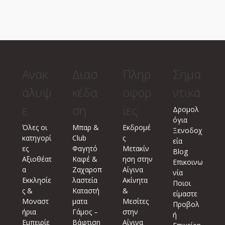
Ανακ
Διασ
Πληρ
Σημα
άλυψ
κέδα
οφορ
ντικά
ε
ση
ίες
Δρομολ
όγια
Όλες οι
Μπαρ &
Εκδρομέ
Ξενοδοχ
κατηγορί
Club
ς
εία
ες
Φαγητό
Μετακίν
Blog
Αξιοθέατ
Καφέ &
ηση στην
Επικοινω
α
Ζαχαροπ
Αίγινα
νία
Εκκλησίε
λαστεία
Ακίνητα
Ποιοι
ς &
Καταστή
&
είμαστε
Μοναστ
ματα
Μεσίτες
Προβολ
ήρια
Γάμος –
στην
ή
Εμπειρίε
Βάφτιση
Αίγινα