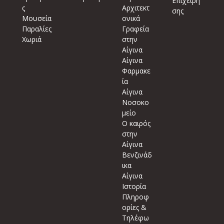
Επιχείρη
ς
Αρχιτεκτ
σης
Μουσεία
ονικά
Παραλίες
Γραφεία
Χωριά
στην
Αίγινα
Αίγινα
Φαρμακε
ία
Αίγινα
Νοσοκο
μείο
Ο καιρός
στην
Αίγινα
Βενζινάδ
ικα
Αίγινα
Ιστορία
Πληροφ
ορίες &
Τηλέφω