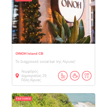
ΟΙΝΟΗ Island CB
Tο διαχρονικό social bar της Αίγινας!
Λεωφόρος
Δημοκρατίας 29,
Πόλη Αίγινας
FEATURED