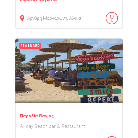
Αργύρη Μαργαρώνη, Αίγινα
FEATURED
Παραλία Βαγίας
Αll day Beach bar & Restaurant