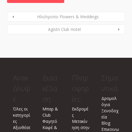
Ηλιότροπο Flowers & Weddings
Agistri Club Hotel
Ανακ
Διασ
Πληρ
Σημα
άλυψ
κέδα
οφορ
ντικά
ε
ση
ίες
Δρομολ
όγια
Όλες οι
Μπαρ &
Εκδρομέ
Ξενοδοχ
κατηγορί
Club
ς
εία
ες
Φαγητό
Μετακίν
Blog
Αξιοθέατ
Καφέ &
ηση στην
Επικοινω