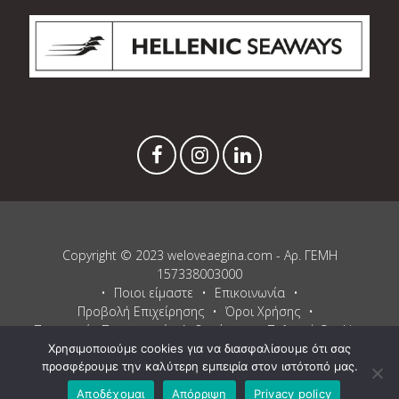
Copyright © 2023 weloveaegina.com - Αρ. ΓΕΜΗ
157338003000
Ποιοι είμαστε
Επικοινωνία
Προβολή Επιχείρησης
Όροι Χρήσης
Προστασία Προσωπικών Δεδομένων
Πολιτική Cookies
Χρησιμοποιούμε cookies για να διασφαλίσουμε ότι σας
Proudly powered by WordPress
and
Listable
by
Pixelgrade
.
προσφέρουμε την καλύτερη εμπειρία στον ιστότοπό μας.
Αποδέχομαι
Απόρριψη
Privacy policy