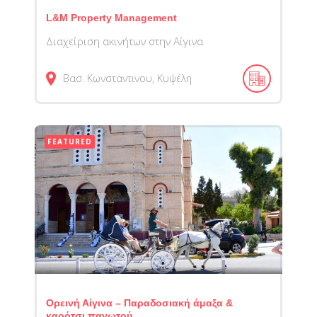
L&M Property Management
Διαχείριση ακινήτων στην Αίγινα
Βασ. Κωνσταντινου, Κυψέλη
FEATURED
Ορεινή Αίγινα – Παραδοσιακή άμαξα &
καρότσι παγωτού