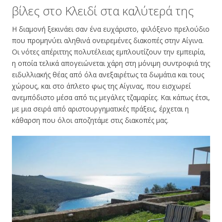
βίλες στο Κλειδί στα καλύτερά της
Η διαμονή ξεκινάει σαν ένα ευχάριστο, φιλόξενο πρελούδιο
που προμηνύει αληθινά ονειρεμένες διακοπές στην Αίγινα.
Οι νότες απέριττης πολυτέλειας εμπλουτίζουν την εμπειρία,
η οποία τελικά απογειώνεται χάρη στη μόνιμη συντροφιά της
ειδυλλιακής θέας από όλα ανεξαιρέτως τα δωμάτια και τους
χώρους, και στο άπλετο φως της Αίγινας, που εισχωρεί
ανεμπόδιστο μέσα από τις μεγάλες τζαμαρίες. Και κάπως έτσι,
με μια σειρά από αριστουργηματικές πράξεις, έρχεται η
κάθαρση που όλοι αποζητάμε στις διακοπές μας.