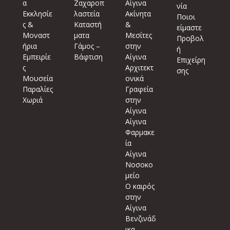
α
Ζαχαροπ
Αίγινα
νία
Εκκλησίε
λαστεία
Ακίνητα
Ποιοι
ς &
Καταστή
&
είμαστε
Μοναστ
ματα
Μεσίτες
Προβολ
ήρια
Γάμος –
στην
ή
Εμπειρίε
Βάφτιση
Αίγινα
Επιχείρη
ς
Αρχιτεκτ
σης
Μουσεία
ονικά
Παραλίες
Γραφεία
Χωριά
στην
Αίγινα
Αίγινα
Φαρμακε
ία
Αίγινα
Νοσοκο
μείο
Ο καιρός
στην
Αίγινα
Βενζινάδ
ικα