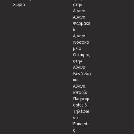
Χωριά
στην
Αίγινα
Αίγινα
Φαρμακε
ία
Αίγινα
Νοσοκο
μείο
Ο καιρός
στην
Αίγινα
Βενζινάδ
ικα
Αίγινα
Ιστορία
Πληροφ
ορίες &
Τηλέφω
να
Ευκαιρίε
ς