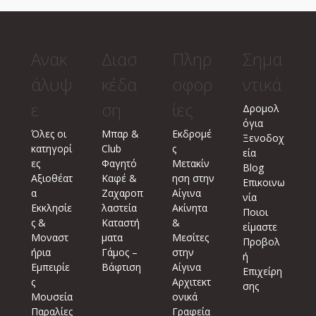
Ανακ
Διασ
Πληρ
Σημα
άλυψ
κέδα
οφορ
ντικά
ε
ση
ίες
Δρομολ
όγια
Όλες οι
Μπαρ &
Εκδρομέ
Ξενοδοχ
κατηγορί
Club
ς
εία
ες
Φαγητό
Μετακίν
Blog
Αξιοθέατ
Καφέ &
ηση στην
Επικοινω
α
Ζαχαροπ
Αίγινα
νία
Εκκλησίε
λαστεία
Ακίνητα
Ποιοι
ς &
Καταστή
&
είμαστε
Μοναστ
ματα
Μεσίτες
Προβολ
ήρια
Γάμος –
στην
ή
Εμπειρίε
Βάφτιση
Αίγινα
Επιχείρη
ς
Αρχιτεκτ
σης
Μουσεία
ονικά
Παραλίες
Γραφεία