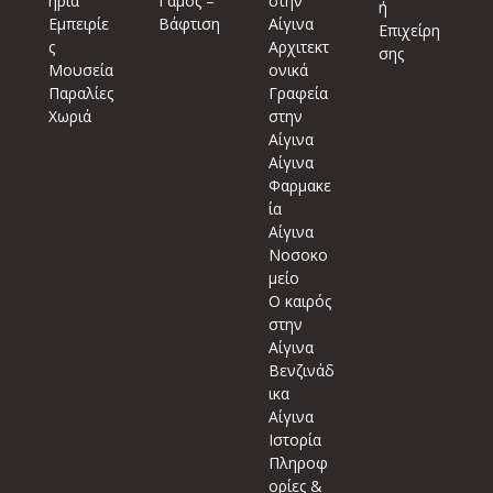
ήρια
Γάμος –
στην
ή
Εμπειρίε
Βάφτιση
Αίγινα
Επιχείρη
ς
Αρχιτεκτ
σης
Μουσεία
ονικά
Παραλίες
Γραφεία
Χωριά
στην
Αίγινα
Αίγινα
Φαρμακε
ία
Αίγινα
Νοσοκο
μείο
Ο καιρός
στην
Αίγινα
Βενζινάδ
ικα
Αίγινα
Ιστορία
Πληροφ
ορίες &