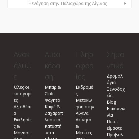
Ξενάγηση στην Παλιαχώρα της Αίγινας
Ανακ
Διασ
Πληρ
Σημα
άλυψ
κέδα
οφορ
ντικά
ε
ση
ίες
Δρομολ
όγια
Όλες οι
Μπαρ &
Εκδρομέ
Ξενοδοχ
κατηγορί
Club
ς
εία
ες
Φαγητό
Μετακίν
Blog
Αξιοθέατ
Καφέ &
ηση στην
Επικοινω
α
Ζαχαροπ
Αίγινα
νία
Εκκλησίε
λαστεία
Ακίνητα
Ποιοι
ς &
Καταστή
&
είμαστε
Μοναστ
ματα
Μεσίτες
Προβολ