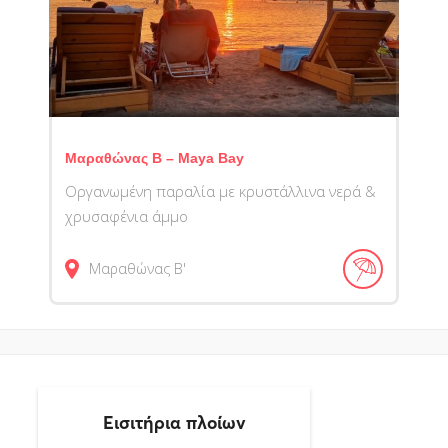
Μαραθώνας Β – Maya Bay
Οργανωμένη παραλία με κρυστάλλινα νερά &
χρυσαφένια άμμο
Μαραθώνας Β'