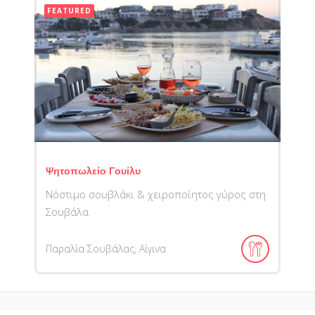
FEATURED
Ψητοπωλείο Γουίλυ
Νόστιμο σουβλάκι & χειροποίητος γύρος στη
Σουβάλα
Παραλία Σουβάλας, Αίγινα