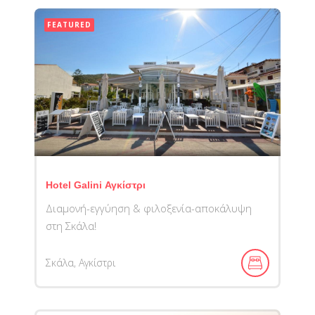
FEATURED
Hotel Galini Αγκίστρι
Διαμονή-εγγύηση & φιλοξενία-αποκάλυψη
στη Σκάλα!
Σκάλα, Αγκίστρι