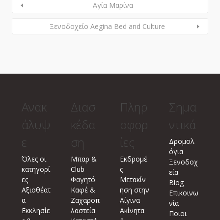
Αγία Μαρίνα
Ξενοδοχείο Aegina Bed and Culture
Ανακ
Διασ
Πληρ
Σημα
άλυψ
κέδα
οφορ
ντικά
ε
ση
ίες
Δρομολ
όγια
Όλες οι
Μπαρ &
Εκδρομέ
Ξενοδοχ
κατηγορί
Club
ς
εία
ες
Φαγητό
Μετακίν
Blog
Αξιοθέατ
Καφέ &
ηση στην
Επικοινω
α
Ζαχαροπ
Αίγινα
νία
Εκκλησίε
λαστεία
Ακίνητα
Ποιοι