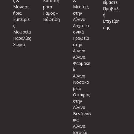
ς &
Καταστή
&
είμαστε
Μοναστ
ματα
Μεσίτες
Προβολ
ήρια
Γάμος –
στην
ή
Εμπειρίε
Βάφτιση
Αίγινα
Επιχείρη
ς
Αρχιτεκτ
σης
Μουσεία
ονικά
Παραλίες
Γραφεία
Χωριά
στην
Αίγινα
Αίγινα
Φαρμακε
ία
Αίγινα
Νοσοκο
μείο
Ο καιρός
στην
Αίγινα
Βενζινάδ
ικα
Αίγινα
Ιστορία