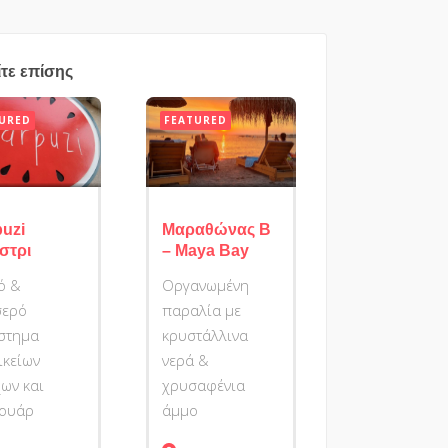
ίτε επίσης
URED
FEATURED
puzi
Μαραθώνας Β
στρι
– Maya Bay
ό &
Οργανωμένη
σερό
παραλία με
στημα
κρυστάλλινα
ικείων
νερά &
ων και
χρυσαφένια
σουάρ
άμμο