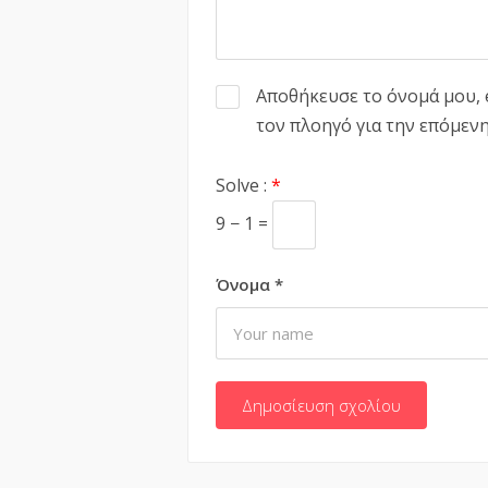
Αποθήκευσε το όνομά μου, e
τον πλοηγό για την επόμεν
Solve :
*
9 − 1 =
Όνομα
*