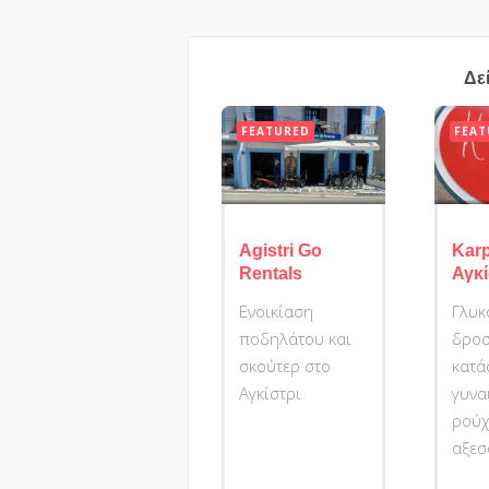
Δε
FEATURED
FEAT
Agistri Go
Kar
Rentals
Αγκί
Ενοικίαση
Γλυκ
ποδηλάτου και
δρο
σκούτερ στο
κατά
Αγκίστρι
γυνα
ρούχ
αξε