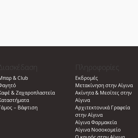
Διασκέδαση
Πληροφορίες
Μπαρ & Club
Εκδρομές
Φαγητό
Μετακίνηση στην Αίγινα
Καφέ & Ζαχαροπλαστεία
Ακίνητα & Μεσίτες στην
Καταστήματα
Αίγινα
Γάμος – Βάφτιση
Αρχιτεκτονικά Γραφεία
στην Αίγινα
Αίγινα Φαρμακεία
Αίγινα Νοσοκομείο
Ο καιρός στην Αίγινα