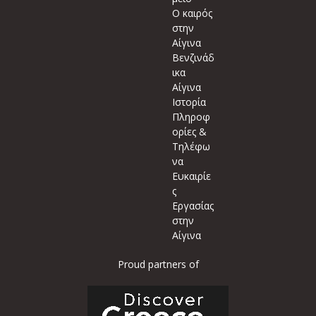
Ο καιρός
στην
Αίγινα
Βενζινάδ
ικα
Αίγινα
Ιστορία
Πληροφ
ορίες &
Τηλέφω
να
Ευκαιρίε
ς
Εργασίας
στην
Αίγινα
Proud partners of