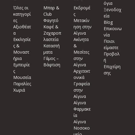
όγια
Όλες οι
Μπαρ &
Εκδρομέ
Ξενοδοχ
κατηγορί
Club
ς
εία
ες
Φαγητό
Μετακίν
Blog
Αξιοθέατ
Καφέ &
ηση στην
Επικοινω
α
Ζαχαροπ
Αίγινα
νία
Εκκλησίε
λαστεία
Ακίνητα
Ποιοι
ς &
Καταστή
&
είμαστε
Μοναστ
ματα
Μεσίτες
Προβολ
ήρια
Γάμος –
στην
ή
Εμπειρίε
Βάφτιση
Αίγινα
Επιχείρη
ς
Αρχιτεκτ
σης
Μουσεία
ονικά
Παραλίες
Γραφεία
Χωριά
στην
Αίγινα
Αίγινα
Φαρμακε
ία
Αίγινα
Νοσοκο
μείο