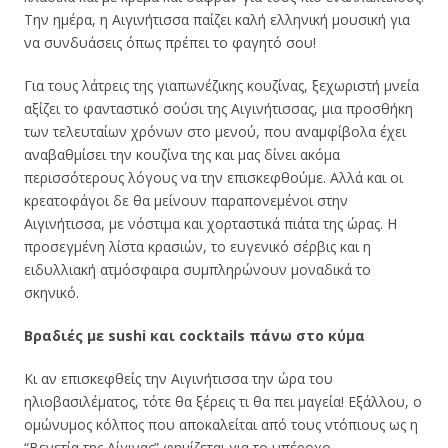
Την ημέρα, η Αιγινήτισσα παίζει καλή ελληνική μουσική για
να συνδυάσεις όπως πρέπει το φαγητό σου!
Για τους λάτρεις της γιαπωνέζικης κουζίνας, ξεχωριστή μνεία
αξίζει το φανταστικό σούσι της Αιγινήτισσας, μια προσθήκη
των τελευταίων χρόνων στο μενού, που αναμφίβολα έχει
αναβαθμίσει την κουζίνα της και μας δίνει ακόμα
περισσότερους λόγους να την επισκεφθούμε. Αλλά και οι
κρεατοφάγοι δε θα μείνουν παραπονεμένοι στην
Αιγινήτισσα, με νόστιμα και χορταστικά πιάτα της ώρας. Η
προσεγμένη λίστα κρασιών, το ευγενικό σέρβις και η
ειδυλλιακή ατμόσφαιρα συμπληρώνουν μοναδικά το
σκηνικό.
Βραδιές με sushi και cocktails πάνω στο κύμα
Κι αν επισκεφθείς την Αιγινήτισσα την ώρα του
ηλιοβασιλέματος, τότε θα ξέρεις τι θα πει μαγεία! Εξάλλου, ο
ομώνυμος κόλπος που αποκαλείται από τους ντόπιους ως η
“Βενετία της Αίγινας” φημίζεται για το υπέροχο