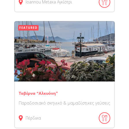
Ioannou Metaxa
Αγκίστρι
FEATURED
Ταβέρνα “Αλκυόνη”
Παραδοσιακό σκηνικό & μαμαδίστικες γεύσεις
Πέρδικα