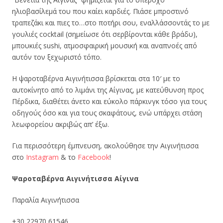
ηλιοβασίλεμά του που καίει καρδιές. Πιάσε μπροστινό
τραπεζάκι και πιες το…στο ποτήρι σου, εναλλάσσοντάς το με
γουλιές cocktail (σημείωσε ότι σερβίρονται κάθε βράδυ),
μπουκιές sushi, ατμοσφαιρική μουσική και αναπνοές από
αυτόν τον ξεχωριστό τόπο.
Η ψαροταβέρνα Αιγινήτισσα βρίσκεται στα 10′ με το
αυτοκίνητο από το λιμάνι της Αίγινας, με κατεύθυνση προς
Πέρδικα, διαθέτει άνετο και εύκολο πάρκινγκ τόσο για τους
οδηγούς όσο και για τους σκαφάτους, ενώ υπάρχει στάση
λεωφορείου ακριβώς απ’ έξω.
Για περισσότερη έμπνευση, ακολούθησε την Αιγινήτισσα
στο
Instagram
& το
Facebook
!
Ψαροταβέρνα Αιγινήτισσα Αίγινα
Παραλία Αιγινήτισσα
+30 22970 61546