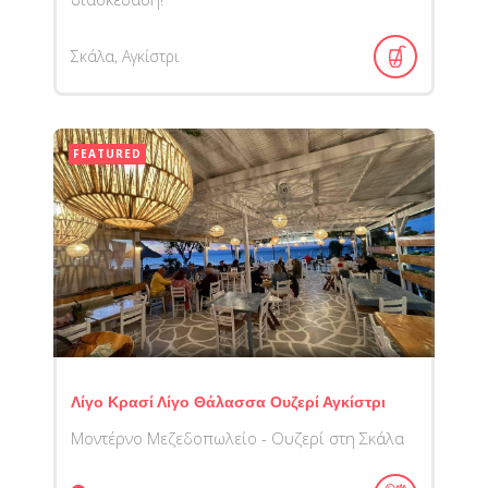
Σκάλα, Αγκίστρι
FEATURED
Λίγο Κρασί Λίγο Θάλασσα Ουζερί Αγκίστρι
Μοντέρνο Μεζεδοπωλείο - Ουζερί στη Σκάλα