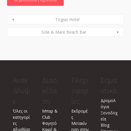
Togias Hotel
Sole & Mare Beach Bar
Ανακ
Διασ
Πληρ
Σημα
άλυψ
κέδα
οφορ
ντικά
ε
ση
ίες
Δρομολ
όγια
Όλες οι
Μπαρ &
Εκδρομέ
Ξενοδοχ
κατηγορί
Club
ς
εία
ες
Φαγητό
Μετακίν
Blog
Αξιοθέατ
Καφέ &
ηση στην