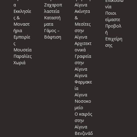
Επικοινω
α
Ζαχαροπ
Αίγινα
νία
Εκκλησίε
λαστεία
Ακίνητα
Ποιοι
ς &
Καταστή
&
είμαστε
Μοναστ
ματα
Μεσίτες
Προβολ
ήρια
Γάμος –
στην
ή
Εμπειρίε
Βάφτιση
Αίγινα
Επιχείρη
ς
Αρχιτεκτ
σης
Μουσεία
ονικά
Παραλίες
Γραφεία
Χωριά
στην
Αίγινα
Αίγινα
Φαρμακε
ία
Αίγινα
Νοσοκο
μείο
Ο καιρός
στην
Αίγινα
Βενζινάδ