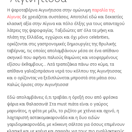
Η ψαροταβέρνα Αιγινήτισσα στην ομώνυμη
παραλία της
Αίγινας
δε χρειάζεται συστάσεις. Αποτελεί εδώ και δεκαετίες
κλασική αξία στην Αίγινα και πόλο έλξης για τους απανταχού
λάτρεις της ψαροφαγίας. Ταξιδιώτες απ’ όλα τα μήκη και
πλάτη της Ελλάδας, εγχώριοι και όχι μόνο celebrities,
ορκίζονται στις γαστρονομικές δημιουργίες της θρυλικής
ταβέρνας, τις οποίες απολαμβάνουν μέσα σε ένα απίθανο
σκηνικό που αφήνει παλιούς θαμώνες και νεοφερμένους
εξίσου έκθαμβους… Λιτά τραπεζάκια πάνω στο κύμα, τα
απίθανα γαλαζοπράσινα νερά του κόλπου της Αιγινήτισσας
και ο ορίζοντας να ξεδιπλώνεται μπροστά στα μάτια σου.
Καλώς όρισες στην Αιγινήτισσα!
Εδώ απολαμβάνεις ό,τι τραβάει η όρεξή σου από φρέσκα
ψάρια και θαλασσινά! Στα must πιάτα είναι ο γαύρος
μαρινάτος, η φέτα με μέλι, το ριζότο με χτένια και αχινό, η
λαχταριστή αστακομακαρονάδα και η δυο ειδών
γαριδομακαρονάδα, με κόκκινη σάλτσα για όσους επιμένουν
κλασικά και με κρέμα και σαφράν για τους πιο εναλλακτικούς.