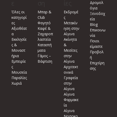
ε
ση
ίες
Δρομολ
όγια
Όλες οι
Μπαρ &
Εκδρομέ
Ξενοδοχ
κατηγορί
Club
ς
εία
ες
Φαγητό
Μετακίν
Blog
Αξιοθέατ
Καφέ &
ηση στην
Επικοινω
α
Ζαχαροπ
Αίγινα
νία
Εκκλησίε
λαστεία
Ακίνητα
Ποιοι
ς &
Καταστή
&
είμαστε
Μοναστ
ματα
Μεσίτες
Προβολ
ήρια
Γάμος –
στην
ή
Εμπειρίε
Βάφτιση
Αίγινα
Επιχείρη
ς
Αρχιτεκτ
σης
Μουσεία
ονικά
Παραλίες
Γραφεία
Χωριά
στην
Αίγινα
Αίγινα
Φαρμακε
ία
Αίγινα
Νοσοκο