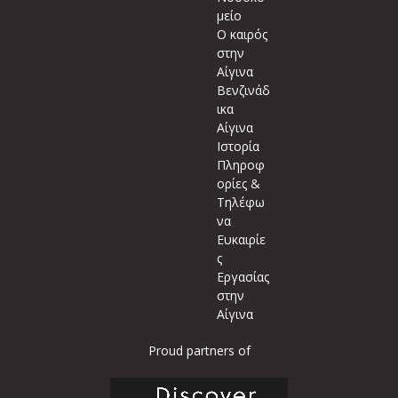
μείο
Ο καιρός
στην
Αίγινα
Βενζινάδ
ικα
Αίγινα
Ιστορία
Πληροφ
ορίες &
Τηλέφω
να
Ευκαιρίε
ς
Εργασίας
στην
Αίγινα
Proud partners of