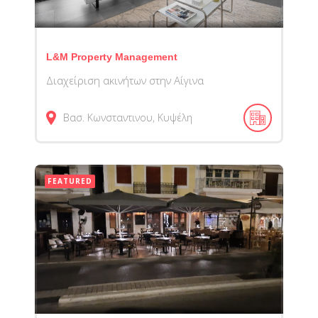
L&M Property Management
Διαχείριση ακινήτων στην Αίγινα
Βασ. Κωνσταντινου, Κυψέλη
FEATURED