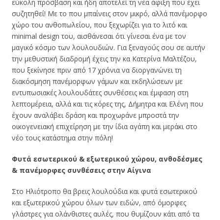
εύκολη πρόσβαση και ήδη αποτελεί τη νέα άφιξη που έχει
συζητηθεί! Με το που μπαίνεις στον μικρό, αλλά πανέμορφο
χώρο του ανθοπωλείου, που ξεχωρίζει για το λιτό και
minimal design του, αισθάνεσαι ότι γίνεσαι ένα με τον
μαγικό κόσμο των λουλουδιών. Για ξεναγούς σου σε αυτήν
την μεθυστική διαδρομή έχεις την κα Κατερίνα Μαλτέζου,
που ξεκίνησε πριν από 17 χρόνια να διοργανώνει τη
διακόσμηση πανέμορφων γάμων και εκδηλώσεων με
εντυπωσιακές λουλουδάτες συνθέσεις και έμφαση στη
λεπτομέρεια, αλλά και τις κόρες της, Δήμητρα και Ελένη που
έχουν αναλάβει δράση και προχωράνε μπροστά την
οικογενειακή επιχείρηση με την ίδια αγάπη και μεράκι στο
νέο τους κατάστημα στην πόλη!
Φυτά εσωτερικού & εξωτερικού χώρου, ανθοδέσμες
& πανέμορφες συνθέσεις στην Αίγινα
Στο Ηλιότροπο θα βρεις λουλούδια και φυτά εσωτερικού
και εξωτερικού χώρου όλων των ειδών, από όμορφες
γλάστρες γ
ια ολάνθιστες αυλές, που θυμίζουν κάτι από τα