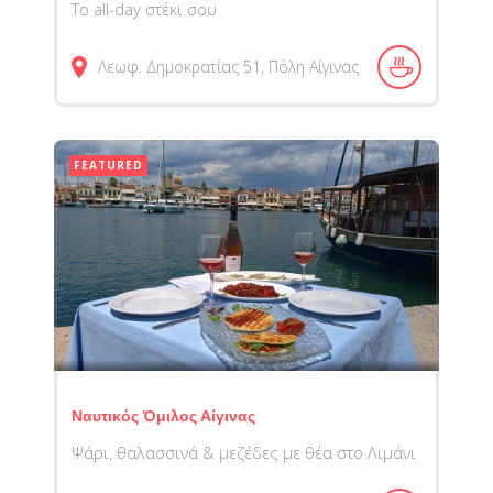
Το all-day στέκι σου
Λεωφ. Δημοκρατίας 51, Πόλη Αίγινας
FEATURED
Ναυτικός Όμιλος Αίγινας
Ψάρι, θαλασσινά & μεζέδες με θέα στο Λιμάνι