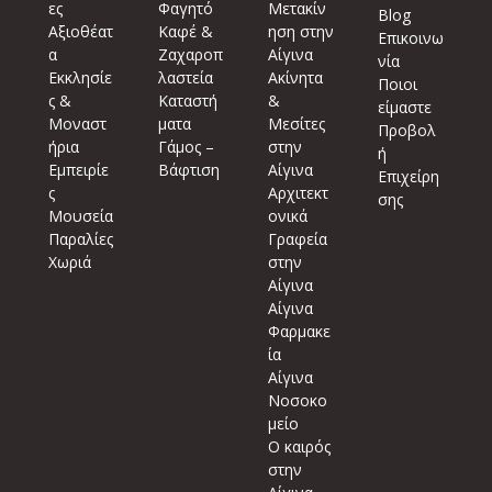
ες
Φαγητό
Μετακίν
Blog
Αξιοθέατ
Καφέ &
ηση στην
Επικοινω
α
Ζαχαροπ
Αίγινα
νία
Εκκλησίε
λαστεία
Ακίνητα
Ποιοι
ς &
Καταστή
&
είμαστε
Μοναστ
ματα
Μεσίτες
Προβολ
ήρια
Γάμος –
στην
ή
Εμπειρίε
Βάφτιση
Αίγινα
Επιχείρη
ς
Αρχιτεκτ
σης
Μουσεία
ονικά
Παραλίες
Γραφεία
Χωριά
στην
Αίγινα
Αίγινα
Φαρμακε
ία
Αίγινα
Νοσοκο
μείο
Ο καιρός
στην