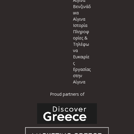
Αίγινα
Βενζινάδ
ικα
Αίγινα
Ιστορία
Πληροφ
ορίες &
Τηλέφω
να
Ευκαιρίε
ς
Εργασίας
στην
Αίγινα
Proud partners of