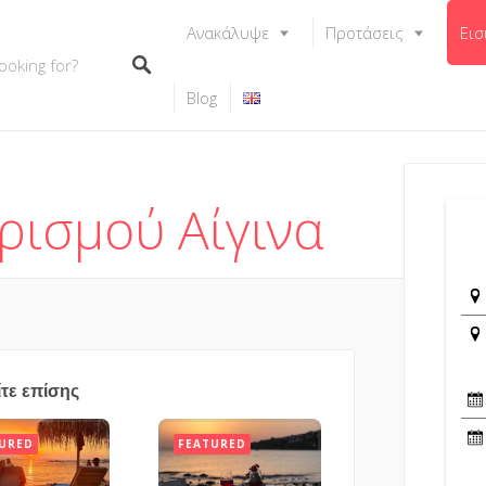
Ανακάλυψε
Προτάσεις
Εισ
Blog
ρισμού Αίγινα
ίτε επίσης
URED
FEATURED