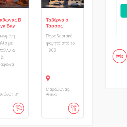
αθώνας Β
Ταβέρνα ο
aya Bay
Τάσσος
ανωμένη
Παραδοσιακό
λία με
φαγητό από το
τάλλινα
1968
 &
αφένια
ο
Μαραθώνας,
θώνας Β'
Αίγινα