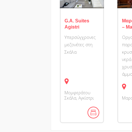
G.A. Suites
Μαρ
Agistri
– M
Υπερσύγχρονες
Οργ
μεζονέτες στη
παρα
Σκάλα
κρυσ
νερά
χρυσ
άμμ
Μομφεράτου
Σκάλα, Αγκίστρι
Μαρα