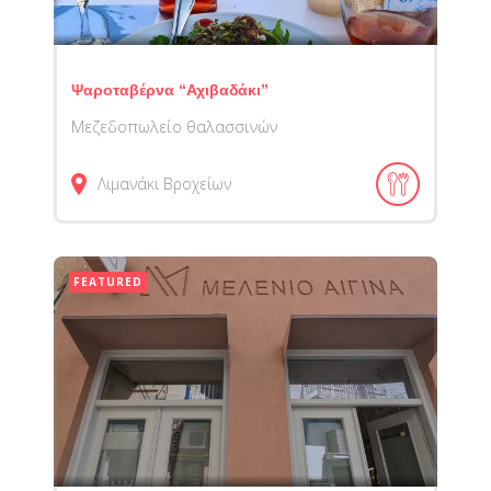
Ψαροταβέρνα “Αχιβαδάκι”
Mεζεδοπωλείο θαλασσινών
Λιμανάκι Βροχείων
FEATURED