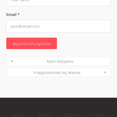
Email
*
Άγιοι Ασώματοι
Η Αρχιτεκτονική της Αίγινας
Ανακ
Διασ
Πληρ
Σημα