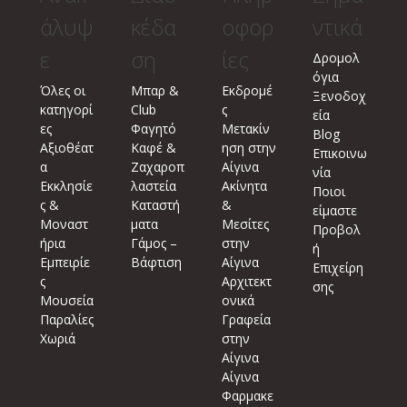
άλυψ
κέδα
οφορ
ντικά
ε
ση
ίες
Δρομολ
όγια
Όλες οι
Μπαρ &
Εκδρομέ
Ξενοδοχ
κατηγορί
Club
ς
εία
ες
Φαγητό
Μετακίν
Blog
Αξιοθέατ
Καφέ &
ηση στην
Επικοινω
α
Ζαχαροπ
Αίγινα
νία
Εκκλησίε
λαστεία
Ακίνητα
Ποιοι
ς &
Καταστή
&
είμαστε
Μοναστ
ματα
Μεσίτες
Προβολ
ήρια
Γάμος –
στην
ή
Εμπειρίε
Βάφτιση
Αίγινα
Επιχείρη
ς
Αρχιτεκτ
σης
Μουσεία
ονικά
Παραλίες
Γραφεία
Χωριά
στην
Αίγινα
Αίγινα
Φαρμακε