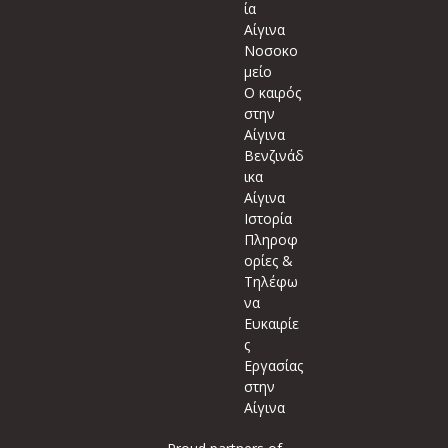
ία
Αίγινα
Νοσοκο
μείο
Ο καιρός
στην
Αίγινα
Βενζινάδ
ικα
Αίγινα
Ιστορία
Πληροφ
ορίες &
Τηλέφω
να
Ευκαιρίε
ς
Εργασίας
στην
Αίγινα