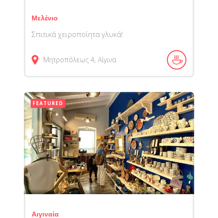
Μελένιο
Σπιτικά χειροποίητα γλυκά!
Μητροπόλεως 4, Αίγινα
FEATURED
Αιγιναία