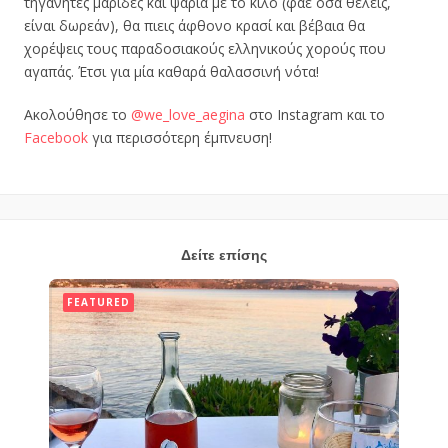
τηγανητές μαρίδες και ψάρια με το κιλό (φάε όσα θέλεις,
είναι δωρεάν), θα πιεις άφθονο κρασί και βέβαια θα
χορέψεις τους παραδοσιακούς ελληνικούς χορούς που
αγαπάς. Έτσι για μία καθαρά θαλασσινή νότα!
Ακολούθησε το
@we_love_aegina
στο Instagram και το
Facebook
για περισσότερη έμπνευση!
Δείτε επίσης
FEATURED