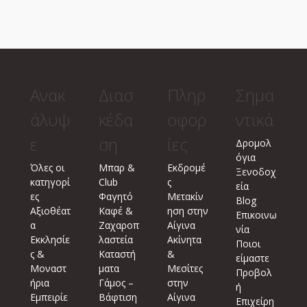
Ανακ
Διασ
Πληρ
Σημα
άλυψ
κέδα
οφορ
ντικά
ε
ση
ίες
Δρομολ
όγια
Όλες οι
Μπαρ &
Εκδρομέ
Ξενοδοχ
κατηγορί
Club
ς
εία
ες
Φαγητό
Μετακίν
Blog
Αξιοθέατ
Καφέ &
ηση στην
Επικοινω
α
Ζαχαροπ
Αίγινα
νία
Εκκλησίε
λαστεία
Ακίνητα
Ποιοι
ς &
Καταστή
&
είμαστε
Μοναστ
ματα
Μεσίτες
Προβολ
ήρια
Γάμος –
στην
ή
Εμπειρίε
Βάφτιση
Αίγινα
Επιχείρη