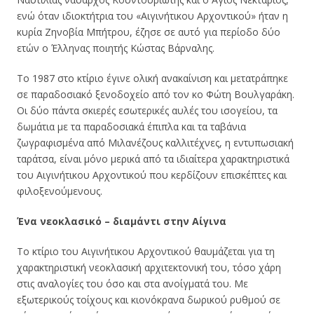
ενώ όταν ιδιοκτήτρια του «Αιγινήτικου Αρχοντικού» ήταν η
κυρία Ζηνοβία Μπήτρου, έζησε σε αυτό για περίοδο δύο
ετών ο Έλληνας ποιητής Κώστας Βάρναλης.
Το 1987 στο κτίριο έγινε ολική ανακαίνιση και μετατράπηκε
σε παραδοσιακό ξενοδοχείο από τον κο Φώτη Βουλγαράκη.
Οι δύο πάντα σκιερές εσωτερικές αυλές του ισογείου, τα
δωμάτια με τα παραδοσιακά έπιπλα και τα ταβάνια
ζωγραφισμένα από Μιλανέζους καλλιτέχνες, η εντυπωσιακή
ταράτσα, είναι μόνο μερικά από τα ιδιαίτερα χαρακτηριστικά
του Αιγινήτικου Αρχοντικού που κερδίζουν επισκέπτες και
φιλοξενούμενους.
Ένα νεοκλασικό – διαμάντι στην Αίγινα
Το κτίριο του Αιγινήτικου Αρχοντικού θαυμάζεται για τη
χαρακτηριστική νεοκλασική αρχιτεκτονική του, τόσο χάρη
στις αναλογίες του όσο και στα ανοίγματά του. Με
εξωτερικούς τοίχους και κιονόκρανα δωρικού ρυθμού σε