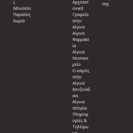
ς
Αρχιτεκτ
σης
Μουσεία
ονικά
Παραλίες
Γραφεία
Χωριά
στην
Αίγινα
Αίγινα
Φαρμακε
ία
Αίγινα
Νοσοκο
μείο
Ο καιρός
στην
Αίγινα
Βενζινάδ
ικα
Αίγινα
Ιστορία
Πληροφ
ορίες &
Τηλέφω
να