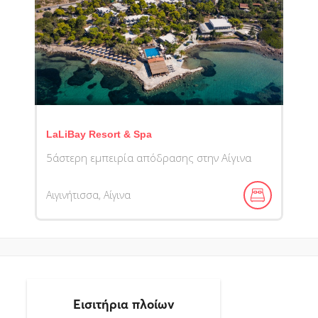
LaLiBay Resort & Spa
5άστερη εμπειρία απόδρασης στην Αίγινα
Αιγινήτισσα, Αίγινα