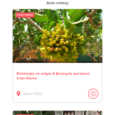
Δείτε επίσης
FEATURED
Επίσκεψη σε κτήμα & βιοτεχνία φιστικιού
στην Αίγινα
Αίγινα
Πόλη