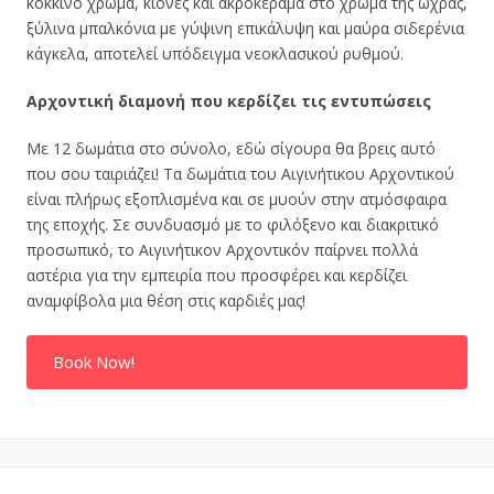
κόκκινο χρώμα, κίονες και ακροκέραμα στο χρώμα της ώχρας,
ξύλινα μπαλκόνια με γύψινη επικάλυψη και μαύρα σιδερένια
κάγκελα, αποτελεί υπόδειγμα νεοκλασικού ρυθμού.
Αρχοντική διαμονή που κερδίζει τις εντυπώσεις
Με 12 δωμάτια στο σύνολο, εδώ σίγουρα θα βρεις αυτό
που σου ταιριάζει! Τα δωμάτια του Αιγινήτικου Αρχοντικού
είναι πλήρως εξοπλισμένα και σε μυούν στην ατμόσφαιρα
της εποχής. Σε συνδυασμό με το φιλόξενο και διακριτικό
προσωπικό, το Αιγινήτικον Αρχοντικόν παίρνει πολλά
αστέρια για την εμπειρία που προσφέρει και κερδίζει
αναμφίβολα μια θέση στις καρδιές μας!
Book Now!