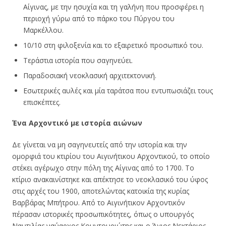
Αίγινας, με την ησυχία και τη γαλήνη που προσφέρει η
περιοχή γύρω από το πάρκο του Πύργου του
Μαρκέλλου.
10/10 στη φιλοξενία και το εξαιρετικό προσωπικό του.
Τεράστια ιστορία που σαγηνεύει.
Παραδοσιακή νεοκλασική αρχιτεκτονική.
Εσωτερικές αυλές και μία ταράτσα που εντυπωσιάζει τους
επισκέπτες.
Ένα Αρχοντικό με ιστορία αιώνων
Δε γίνεται να μη σαγηνευτείς από την ιστορία και την
ομορφιά του κτιρίου του Αιγινήτικου Αρχοντικού, το οποίο
στέκει αγέρωχο στην πόλη της Αίγινας από το 1700. Το
κτίριο ανακαινίστηκε και απέκτησε το νεοκλασικό του ύφος
στις αρχές του 1900, αποτελώντας κατοικία της κυρίας
Βαρβάρας Μπήτρου. Από το Αιγινήτικον Αρχοντικόν
πέρασαν ιστορικές προσωπικότητες, όπως ο υπουργός
Ναυτιλίας ναύαρχος Κουντουριώτης και ο Άγιος Νεκτάριος,