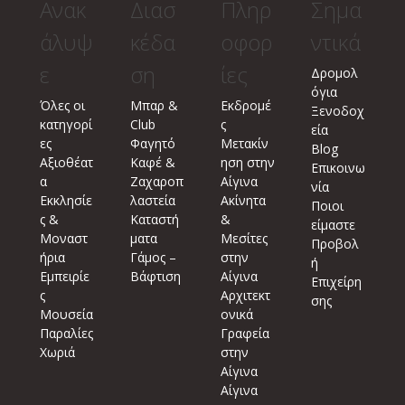
Ανακ
Διασ
Πληρ
Σημα
άλυψ
κέδα
οφορ
ντικά
ε
ση
ίες
Δρομολ
όγια
Όλες οι
Μπαρ &
Εκδρομέ
Ξενοδοχ
κατηγορί
Club
ς
εία
ες
Φαγητό
Μετακίν
Blog
Αξιοθέατ
Καφέ &
ηση στην
Επικοινω
α
Ζαχαροπ
Αίγινα
νία
Εκκλησίε
λαστεία
Ακίνητα
Ποιοι
ς &
Καταστή
&
είμαστε
Μοναστ
ματα
Μεσίτες
Προβολ
ήρια
Γάμος –
στην
ή
Εμπειρίε
Βάφτιση
Αίγινα
Επιχείρη
ς
Αρχιτεκτ
σης
Μουσεία
ονικά
Παραλίες
Γραφεία
Χωριά
στην
Αίγινα
Αίγινα