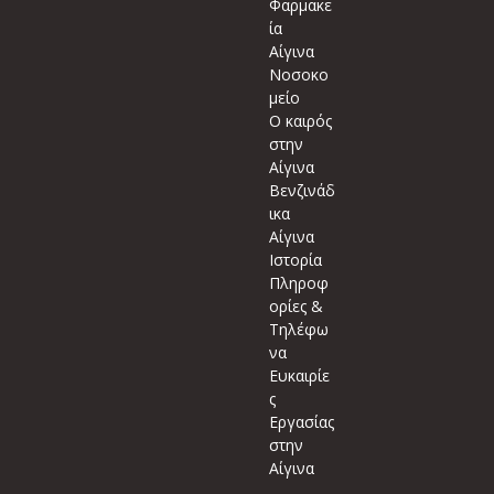
Φαρμακε
ία
Αίγινα
Νοσοκο
μείο
Ο καιρός
στην
Αίγινα
Βενζινάδ
ικα
Αίγινα
Ιστορία
Πληροφ
ορίες &
Τηλέφω
να
Ευκαιρίε
ς
Εργασίας
στην
Αίγινα