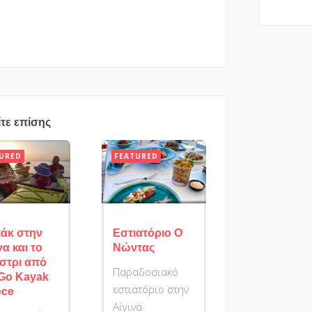
ίτε επίσης
URED
FEATURED
ιάκ στην
Εστιατόριο Ο
να και το
Νώντας
στρι από
Παραδοσιακό
 Go Kayak
εστιατόριο στην
ece
Αίγινα