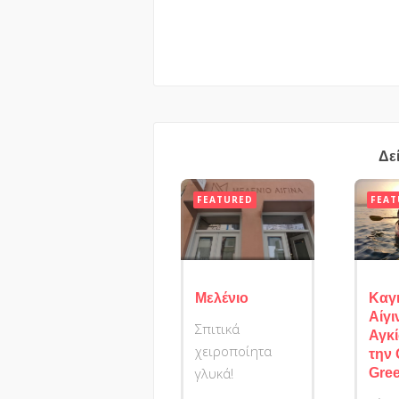
Δε
FEATURED
FEAT
Μελένιο
Καγ
Αίγι
Σπιτικά
Αγκί
χειροποίητα
την
γλυκά!
Gre