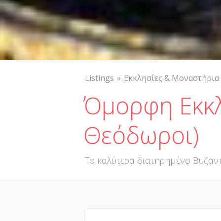
Listings
Εκκλησίες & Μοναστήρια
Όμορφη Εκκλ
Θεόδωροι)
Το καλύτερα διατηρημένο Βυζαντ