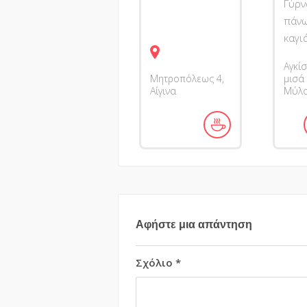
Γύρν
πάνω
καγι
Αγκίσ
Μητροπόλεως 4,
μισά
Αίγινα
Μύλο
Αφήστε μια απάντηση
Σχόλιο
*