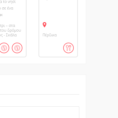
α το νησί
 σε ένα
άκ
τρι – στα
 του δρόμου
ς - Σκάλα
Πέρδικα