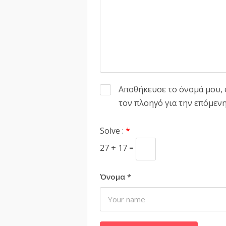
Αποθήκευσε το όνομά μου, e
τον πλοηγό για την επόμεν
Solve :
*
27 + 17 =
Όνομα
*