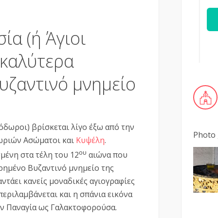
ία (ή Άγιοι
 καλύτερα
υζαντινό μνημείο
όδωροι) βρίσκεται λίγο έξω από την
Photo 
χωριών Ασώματοι και
Κυψέλη
.
ου
σμένη στα τέλη του 12
αιώνα που
ηρημένο Βυζαντινό μνημείο της
αντάει κανείς μοναδικές αγιογραφίες
περιλαμβάνεται και η σπάνια εικόνα
ην Παναγία ως Γαλακτοφορούσα.