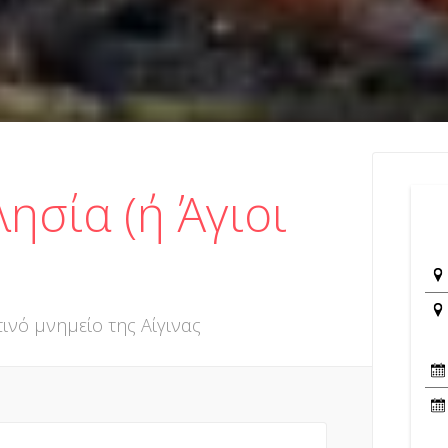
ησία (ή Άγιοι
ινό μνημείο της Αίγινας