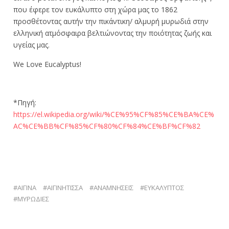
που έφερε τον ευκάλυπτο στη χώρα μας το 1862
προσθέτοντας αυτήν την πικάντικη/ αλμυρή μυρωδιά στην
ελληνική ατμόσφαιρα βελτιώνοντας την ποιότητας ζωής και
υγείας μας.
We Love Eucalyptus!
*Πηγή:
https://el.wikipedia.org/wiki/%CE%95%CF%85%CE%BA%CE%
AC%CE%BB%CF%85%CF%80%CF%84%CE%BF%CF%82
ΑΊΓΙΝΑ
ΑΙΓΙΝΉΤΙΣΣΑ
ΑΝΑΜΝΉΣΕΙΣ
ΕΥΚΆΛΥΠΤΟΣ
ΜΥΡΩΔΙΈΣ