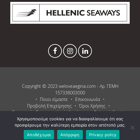
Copyright © 2023 weloveaegina.com - Αρ. ΓΕΜΗ
157338003000
Ποιοι είμαστε
Επικοινωνία
Προβολή Επιχείρησης
Όροι Χρήσης
Προστασία Προσωπικών Δεδομένων
Πολιτική Cookies
Χρησιμοποιούμε cookies για να διασφαλίσουμε ότι σας
Proudly powered by WordPress
and
Listable
by
Pixelgrade
.
προσφέρουμε την καλύτερη εμπειρία στον ιστότοπό μας.
Αποδέχομαι
Απόρριψη
Privacy policy