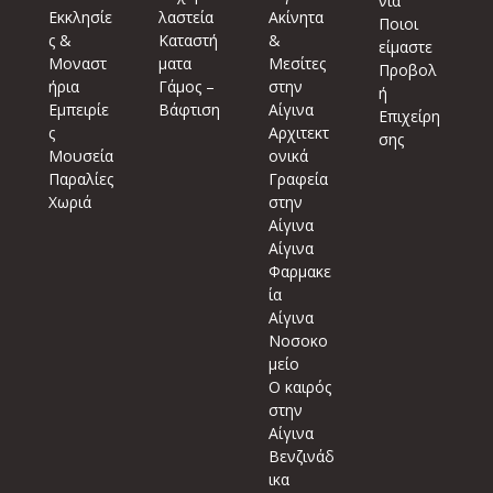
νία
Εκκλησίε
λαστεία
Ακίνητα
Ποιοι
ς &
Καταστή
&
είμαστε
Μοναστ
ματα
Μεσίτες
Προβολ
ήρια
Γάμος –
στην
ή
Εμπειρίε
Βάφτιση
Αίγινα
Επιχείρη
ς
Αρχιτεκτ
σης
Μουσεία
ονικά
Παραλίες
Γραφεία
Χωριά
στην
Αίγινα
Αίγινα
Φαρμακε
ία
Αίγινα
Νοσοκο
μείο
Ο καιρός
στην
Αίγινα
Βενζινάδ
ικα