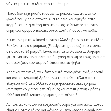
νύχτες μου με το ιδιαίτερό του άρωμα.
Ποιος δεν έχει μαδήσει αυτές τις μακριές ταινίες από το
φλοιό του για να αποκαλύψει το λείο και αψεγάδιαστο
κορμό του; Στη στάση περιμένοντας το λεωφορείο, στην
άκρη του δρόμου περιμένοντας αυτήν ή αυτόν να έρθει…
Σύμφωνα με τη Wikipedia, στην Ελλάδα βρίσκουμε το είδος
Ευκάλυπτος ο σφαιρικός (Eucalyptus globulus) που φτάνει
σε ύψος τα 80 μέτρα*. Είναι, λέει, τα ψηλότερα ανθοφόρα
φυτά! Μα δεν είναι αλήθεια ότι χάρη στο ύψος τους είναι σα
να στολίζουν τον ουρανό όποτε κοιτάς ψηλά;
Αλλά και πρακτικά, το δέντρο αυτό προσφέρει σκιά, δροσιά
και αντικουνουπική δράση ενώ το ευκαλυπτέλαιο που
εξάγεται από τα φύλλα του έχει φαρμακευτικές χρήσεις
(αντισηπτικό για τους πνεύμονες και αντιπυρετική δράση)
αλλά και καλλυντικές (αρώματα, σαπούνια)*.
Αν πρέπει κάποιον να ευχαριστήσουμε για όλα αυτά, αυτός
είναι ο βοτανολόγος και λόγιος, κ. Θεόδωρος Ορφανίδης*,