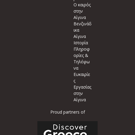
Ο καιρός
στην
Αίγινα
Βενζινάδ
ικα
Αίγινα
Ιστορία
Πληροφ
ορίες &
Τηλέφω
να
Ευκαιρίε
ς
Εργασίας
στην
Αίγινα
Proud partners of