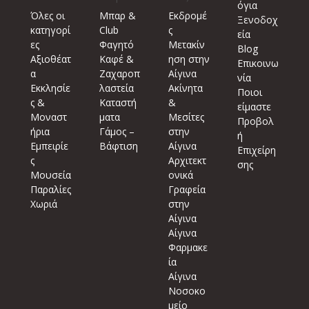
όγια
Όλες οι
Μπαρ &
Εκδρομέ
Ξενοδοχ
κατηγορί
Club
ς
εία
ες
Φαγητό
Μετακίν
Blog
Αξιοθέατ
Καφέ &
ηση στην
Επικοινω
α
Ζαχαροπ
Αίγινα
νία
Εκκλησίε
λαστεία
Ακίνητα
Ποιοι
ς &
Καταστή
&
είμαστε
Μοναστ
ματα
Μεσίτες
Προβολ
ήρια
Γάμος –
στην
ή
Εμπειρίε
Βάφτιση
Αίγινα
Επιχείρη
ς
Αρχιτεκτ
σης
Μουσεία
ονικά
Παραλίες
Γραφεία
Χωριά
στην
Αίγινα
Αίγινα
Φαρμακε
ία
Αίγινα
Νοσοκο
μείο