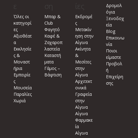
ε
ση
ίες
Δρομολ
όγια
Όλες οι
Μπαρ &
Εκδρομέ
Ξενοδοχ
κατηγορί
Club
ς
εία
ες
Φαγητό
Μετακίν
Blog
Αξιοθέατ
Καφέ &
ηση στην
Επικοινω
α
Ζαχαροπ
Αίγινα
νία
Εκκλησίε
λαστεία
Ακίνητα
Ποιοι
ς &
Καταστή
&
είμαστε
Μοναστ
ματα
Μεσίτες
Προβολ
ήρια
Γάμος –
στην
ή
Εμπειρίε
Βάφτιση
Αίγινα
Επιχείρη
ς
Αρχιτεκτ
σης
Μουσεία
ονικά
Παραλίες
Γραφεία
Χωριά
στην
Αίγινα
Αίγινα
Φαρμακε
ία
Αίγινα