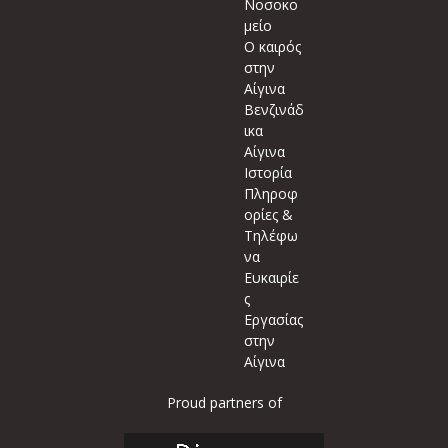
Νοσοκο
μείο
Ο καιρός
στην
Αίγινα
Βενζινάδ
ικα
Αίγινα
Ιστορία
Πληροφ
ορίες &
Τηλέφω
να
Ευκαιρίε
ς
Εργασίας
στην
Αίγινα
Proud partners of