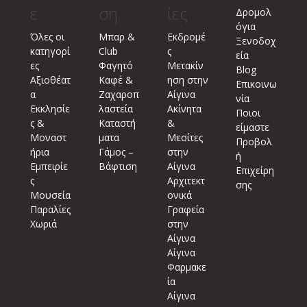
ε
ση
ίες
Δρομολ
όγια
Όλες οι
Μπαρ &
Εκδρομέ
Ξενοδοχ
κατηγορί
Club
ς
εία
ες
Φαγητό
Μετακίν
Blog
Αξιοθέατ
Καφέ &
ηση στην
Επικοινω
α
Ζαχαροπ
Αίγινα
νία
Εκκλησίε
λαστεία
Ακίνητα
Ποιοι
ς &
Καταστή
&
είμαστε
Μοναστ
ματα
Μεσίτες
Προβολ
ήρια
Γάμος –
στην
ή
Εμπειρίε
Βάφτιση
Αίγινα
Επιχείρη
ς
Αρχιτεκτ
σης
Μουσεία
ονικά
Παραλίες
Γραφεία
Χωριά
στην
Αίγινα
Αίγινα
Φαρμακε
ία
Αίγινα