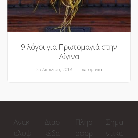
9 λόγοι για Πρωτομαγιά στην
Αίγινα
25 Απριλίου, 2018
Πρωτομαγιά
Ανακ
Διασ
Πληρ
Σημα
άλυψ
κέδα
οφορ
ντικά