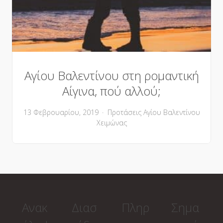
Αγίου Βαλεντίνου στη ρομαντική
Αίγινα, πού αλλού;
13 Φεβρουαρίου, 2019
Προτάσεις
Αγίου Βαλεντίνου
Χειμώνας
Ανακ
Διασ
Πληρ
Σημα