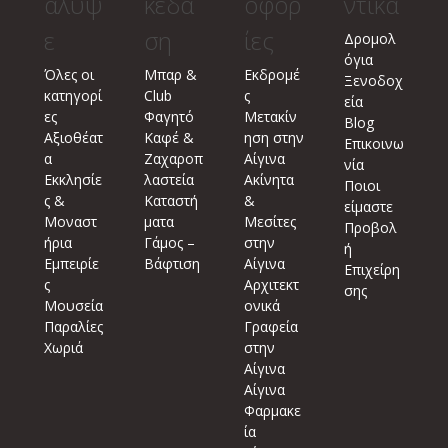
άλυψ
κέδα
οφορ
ντικά
ε
ση
ίες
Δρομολ
όγια
Όλες οι
Μπαρ &
Εκδρομέ
Ξενοδοχ
κατηγορί
Club
ς
εία
ες
Φαγητό
Μετακίν
Blog
Αξιοθέατ
Καφέ &
ηση στην
Επικοινω
α
Ζαχαροπ
Αίγινα
νία
Εκκλησίε
λαστεία
Ακίνητα
Ποιοι
ς &
Καταστή
&
είμαστε
Μοναστ
ματα
Μεσίτες
Προβολ
ήρια
Γάμος –
στην
ή
Εμπειρίε
Βάφτιση
Αίγινα
Επιχείρη
ς
Αρχιτεκτ
σης
Μουσεία
ονικά
Παραλίες
Γραφεία
Χωριά
στην
Αίγινα
Αίγινα
Φαρμακε
ία