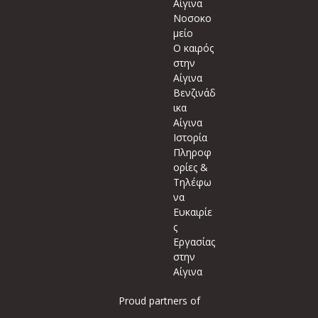
Αίγινα
Νοσοκο
μείο
Ο καιρός
στην
Αίγινα
Βενζινάδ
ικα
Αίγινα
Ιστορία
Πληροφ
ορίες &
Τηλέφω
να
Ευκαιρίε
ς
Εργασίας
στην
Αίγινα
Proud partners of